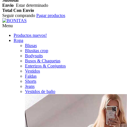
Subtotal
Envio
Estar determinado
Total Con Envio
Seguir comprando
Pagar productos
Menu
Productos nuevos!
Ropa
Blusas
Blusitas crop
Bodysuits
Busos & Chaquetas
Enterizos & Conjuntos
Vestidos
Faldas
Shorts
Jeans
Vestidos de baño