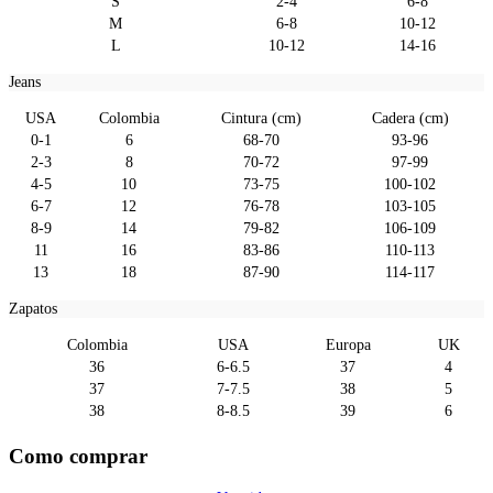
S
2-4
6-8
M
6-8
10-12
L
10-12
14-16
Jeans
USA
Colombia
Cintura (cm)
Cadera (cm)
0-1
6
68-70
93-96
2-3
8
70-72
97-99
4-5
10
73-75
100-102
6-7
12
76-78
103-105
8-9
14
79-82
106-109
11
16
83-86
110-113
13
18
87-90
114-117
Zapatos
Colombia
USA
Europa
UK
36
6-6.5
37
4
37
7-7.5
38
5
38
8-8.5
39
6
Como comprar